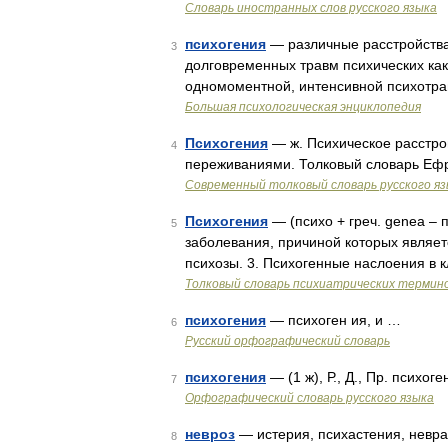
Словарь иностранных слов русского языка
психогения
— различные расстройства
3
долговременных травм психических как
одномоментной, интенсивной психотра
Большая психологическая энциклопедия
Психогения
— ж. Психическое расстро
4
переживаниями. Толковый словарь Ефр
Современный толковый словарь русского я
Психогения
— (психо + греч. genea – 
5
заболевания, причиной которых являет
психозы. 3. Психогенные наслоения в 
Толковый словарь психиатрических термин
психогения
— психоген ия, и …
6
Русский орфографический словарь
психогения
— (1 ж), Р., Д., Пр. психог
7
Орфографический словарь русского языка
невроз
— истерия, психастения, невра
8