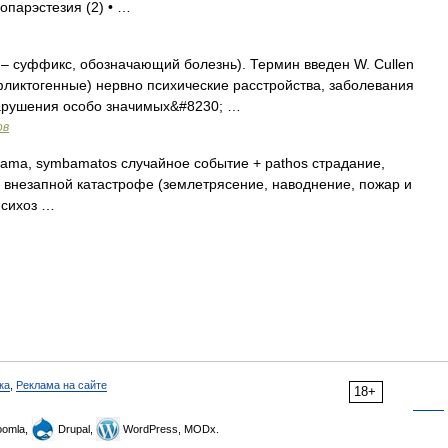
ропарэстезия (2) • …
s – суффикс, обозначающий болезнь). Термин введен W. Cullen
нфликтогенные) нервно психические расстройства, заболевания
нарушения особо значимых&#8230; …
ов
bama, symbamatos случайное событие + pathos страдание,
 внезапной катастрофе (землетрясение, наводнение, пожар и
психоз …
ка
,
Реклама на сайте
18+
omla,
Drupal,
WordPress, MODx.