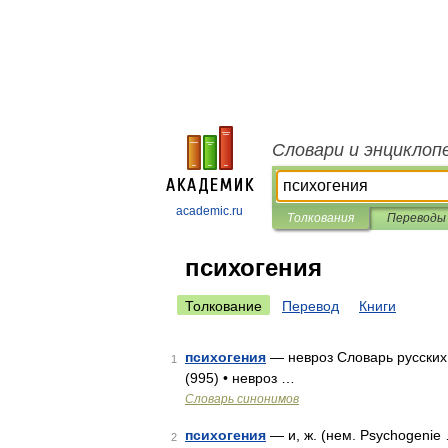
Словари и энциклоп
academic.ru
Толкования
Переводы
психогения
Толкование
Перевод
Книги
психогения
— невроз Словарь русских 
1
(995) • невроз …
Словарь синонимов
психогения
— и, ж. (нем. Psychogenie
2