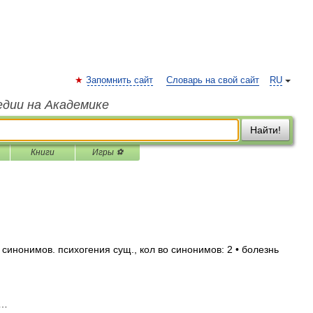
Запомнить сайт
Словарь на свой сайт
RU
едии на Академике
Найти!
Книги
Игры ⚽
синонимов. психогения сущ., кол во синонимов: 2 • болезнь
 …