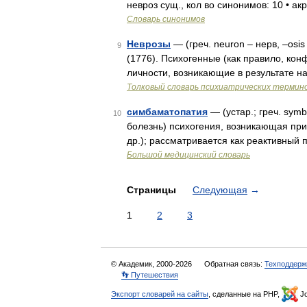
невроз сущ., кол во синонимов: 10 • ак
Словарь синонимов
Неврозы
— (греч. neuron – нерв, –osi
9
(1776). Психогенные (как правило, ко
личности, возникающие в результате 
Толковый словарь психиатрических термин
симбаматопатия
— (устар.; греч. sym
10
болезнь) психогения, возникающая при
др.); рассматривается как реактивный 
Большой медицинский словарь
Страницы
Следующая
→
1
2
3
© Академик, 2000-2026
Обратная связь:
Техподдерж
👣 Путешествия
Экспорт словарей на сайты
, сделанные на PHP,
Jo