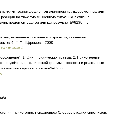
 психики, возникающие под влиянием кратковременных или
 реакция на тяжелую жизненную ситуацию в связи с
вмирующей ситуацией или как результат&#8230; …
йство, вызванное психической травмой, тяжелыми
емовой. Т. Ф. Ефремова. 2000 …
зыка Ефремовой
порождение). 1. Син.: психическая травма. 2. Психогенные
ся воздействие психической травмы – неврозы и реактивные
клинической картине психозов&#8230; …
ов
ени/и …
стения, психогения, психоневроз Словарь русских синонимов.